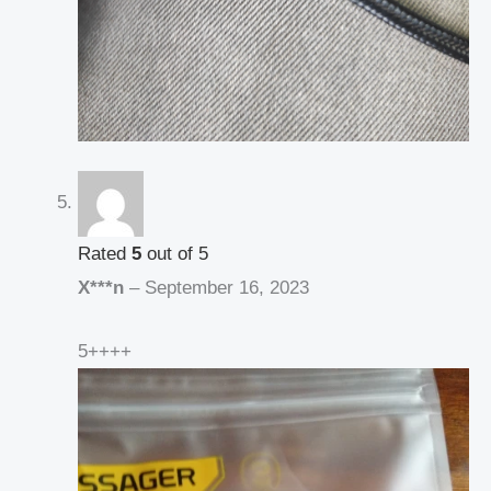
Rated
5
out of 5
X***n
–
September 16, 2023
5++++