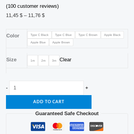
(
100
customer reviews)
11,45
$
–
11,76
$
Color
Type C Black
Type C Blue
Type C Brown
Apple Black
Apple Blue
Apple Brown
Size
Clear
1m
2m
3m
-
+
ADD TO CART
Guaranteed Safe Checkout